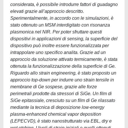
considerata, è possibile introdurre fattori di guadagno
elevati grazie all’approccio descritto.
Sperimentalmente, in accordo con le simulazioni, è
stato ottenuto un MSM interdigitato con risonanza
plasmonica nel NIR. Per poter sfruttare questi
dispositivi in applicazioni di sensing, la superficie del
dispositivo può inoltre essere funzionalizzata per
intrappolare uno specifico analita. Grazie ad un
approccio da soluzione attivato termicamente, è stata
ottenuta la funzionalizzazione della superficie di Ge.
Riguardo allo strain engineering, è stato proposto un
approccio top-down per indurre uno strain tensile in
membrane di Ge sospese, grazie alle forze
perimetrali prodotte da stressori di SiGe. Un film di
SiGe epitassiale, cresciuto su un film di Ge rilassato
mediante la tecnica di deposizione low-energy
plasma-enhanced chemical vapor deposition
(LEPECVD), è stato nanostrutturato via EBL, dry e
wet etching. I liveli di strain iniziali e quelli ottenuti