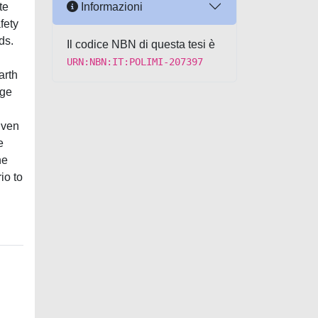
Informazioni
te
fety
ds.
Il codice NBN di questa tesi è
URN:NBN:IT:POLIMI-207397
arth
age
iven
e
he
io to