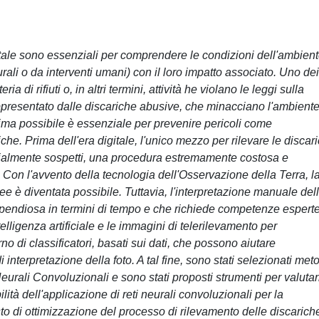
tale sono essenziali per comprendere le condizioni dell'ambient
ali o da interventi umani) con il loro impatto associato. Uno dei
ia di rifiuti o, in altri termini, attività he violano le leggi sulla
rappresentato dalle discariche abusive, che minacciano l'ambiente
prima possibile è essenziale per prevenire pericoli come
che. Prima dell'era digitale, l'unico mezzo per rilevare le discar
enzialmente sospetti, una procedura estremamente costosa e
. Con l'avvento della tecnologia dell'Osservazione della Terra, l
ee è diventata possibile. Tuttavia, l'interpretazione manuale del
pendiosa in termini di tempo e che richiede competenze esperte
telligenza artificiale e le immagini di telerilevamento per
no di classificatori, basati sui dati, che possono aiutare
interpretazione della foto. A tal fine, sono stati selezionati met
Neurali Convoluzionali e sono stati proposti strumenti per valutarl
ibilità dell'applicazione di reti neurali convoluzionali per la
to di ottimizzazione del processo di rilevamento delle discarich