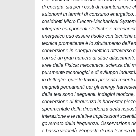
di energia, sia per i costi di manutenzione
autonomi in termini di consumo energetico. D
cosiddetti Micro Electro-Mechanical Systems 
integrare componenti elettriche e meccanich
energetico può essere risolto con tecniche di
tecnica promettente è lo sfruttamento dell'e
conversione in energia elettrica attraverso m
con sé un gran numero di sfide affascinanti
aree della Fisica: meccanica, scienza dei ma
puramente tecnologici e di sviluppo industria
in dettaglio, questo lavoro presenta recenti
magneti permanenti per gli energy harvester pi
della tesi sono i seguenti. Indagini teoriche
conversione di frequenza in harvester piezoe
sperimentale della dipendenza della risposta
interazione e le relative implicazioni scie
governato dalla frequenza. Osservazione dei 
a bassa velocità. Proposta di una tecnica di