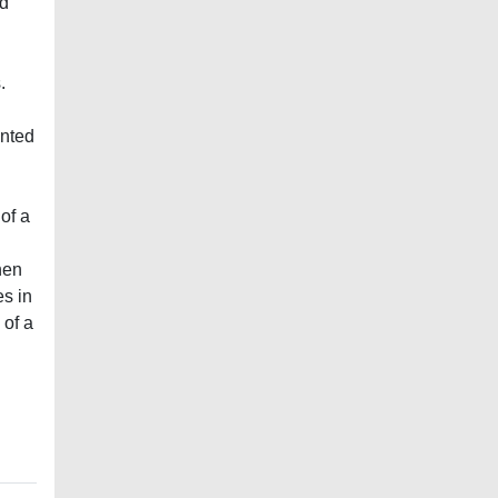
ed
.
inted
of a
hen
es in
 of a