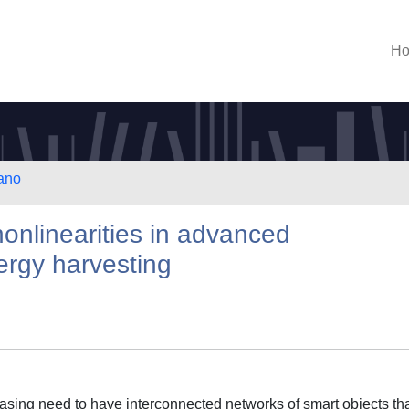
H
lano
nonlinearities in advanced
nergy harvesting
easing need to have interconnected networks of smart objects th