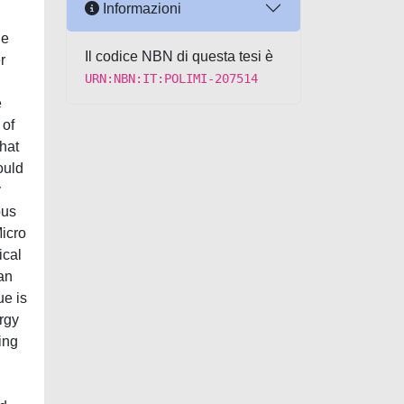
Informazioni
he
Il codice NBN di questa tesi è
r
URN:NBN:IT:POLIMI-207514
e
 of
hat
ould
y
ous
Micro
ical
an
ue is
ergy
ing