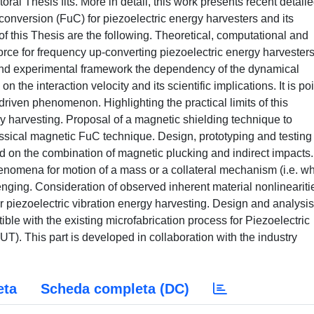
oral Thesis fits. More in detail, this work presents recent detail
conversion (FuC) for piezoelectric energy harvesters and its
of this Thesis are the following. Theoretical, computational and
orce for frequency up-converting piezoelectric energy harvesters
l and experimental framework the dependency of the dynamical
n the interaction velocity and its scientific implications. It is po
driven phenomenon. Highlighting the practical limits of this
gy harvesting. Proposal of a magnetic shielding technique to
assical magnetic FuC technique. Design, prototyping and testing 
ed on the combination of magnetic plucking and indirect impacts.
enomena for motion of a mass or a collateral mechanism (i.e. w
nging. Consideration of observed inherent material nonlineariti
piezoelectric vibration energy harvesting. Design and analysis
le with the existing microfabrication process for Piezoelectric
. This part is developed in collaboration with the industry
eta
Scheda completa (DC)