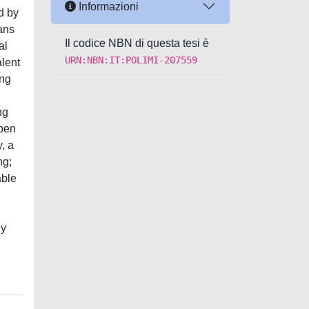
Informazioni
d by
ans
Il codice NBN di questa tesi è
al
URN:NBN:IT:POLIMI-207559
alent
ing
ng
open
y, a
ng;
able
ly