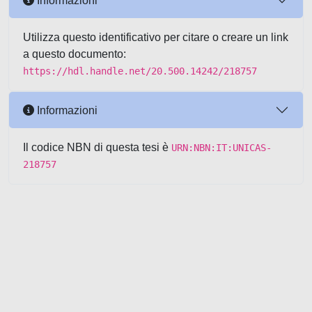
Informazioni
Utilizza questo identificativo per citare o creare un link
a questo documento:
https://hdl.handle.net/20.500.14242/218757
Informazioni
Il codice NBN di questa tesi è
URN:NBN:IT:UNICAS-
218757
Powered by UNITESI
-
about
UNITESI
-
Utilizzo dei cookie
-