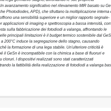
. Un avanzamento significativo nel rilevamento MIR basato su G
che Photodiodes, APD), che sfruttano la moltiplicazione interna 
 offrono una sensibilità superiore e un miglior rapporto segnale-
r applicazioni di imaging e spettroscopia a bassa intensità, com
osta sulla fabbricazione dei fotodiodi a valanga, affrontando le
le principali limitazioni è il budget termico sostenibile dal GeS
e a 200°C induce la segregazione dello stagno, causando
é la formazione di una lega stabile. Un'ulteriore criticità è
é il GeSn è incompatibile con la chimica a base di fluoruri e
loruri. I dispositivi realizzati sono stati caratterizzati
ando la fattibilità della realizzazione di fotodiodi a valanga bas