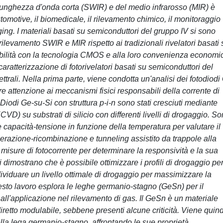
a lunghezza d'onda corta (SWIR) e del medio infrarosso (MIR) è
utomotive, il biomedicale, il rilevamento chimico, il monitoraggio
ging. I materiali basati su semiconduttori del gruppo IV si sono
rilevamento SWIR e MIR rispetto ai tradizionali rivelatori basati 
tibilità con la tecnologia CMOS e alla loro convenienza economi
aratterizzazione di fotorivelatori basati su semiconduttori del
ttrali. Nella prima parte, viene condotta un'analisi dei fotodiodi
re attenzione ai meccanismi fisici responsabili della corrente di
Diodi Ge-su-Si con struttura p-i-n sono stati cresciuti mediante
u substrati di silicio con differenti livelli di drogaggio. S
e capacità-tensione in funzione della temperatura per valutare il
erazione-ricombinazione e tunneling assistito da trappole alla
e misure di fotocorrente per determinare la responsività e la sua
ti dimostrano che è possibile ottimizzare i profili di drogaggio pe
ndividuare un livello ottimale di drogaggio per massimizzare la
uesto lavoro esplora le leghe germanio-stagno (GeSn) per il
all'applicazione nel rilevamento di gas. Il GeSn è un materiale
retto modulabile, sebbene presenti alcune criticità. Viene quind
lla lega germanio-stagno, affrontando le sue proprietà