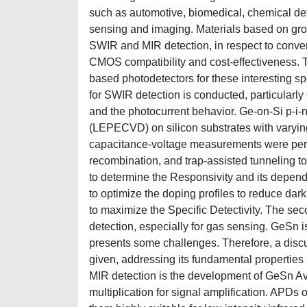
such as automotive, biomedical, chemical det
sensing and imaging. Materials based on gr
SWIR and MIR detection, in respect to conven
CMOS compatibility and cost-effectiveness. T
based photodetectors for these interesting spe
for SWIR detection is conducted, particularly
and the photocurrent behavior. Ge-on-Si p-
(LEPECVD) on silicon substrates with varyin
capacitance-voltage measurements were perfo
recombination, and trap-assisted tunneling 
to determine the Responsivity and its depende
to optimize the doping profiles to reduce dark 
to maximize the Specific Detectivity. The sec
detection, especially for gas sensing. GeSn i
presents some challenges. Therefore, a discu
given, addressing its fundamental propertie
MIR detection is the development of GeSn Ava
multiplication for signal amplification. APDs 