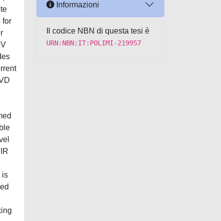
Informazioni
te
 for
Il codice NBN di questa tesi è
r
URN:NBN:IT:POLIMI-219957
IV
des
rrent
CVD
rmed
ble
vel
MIR
 is
sed
king