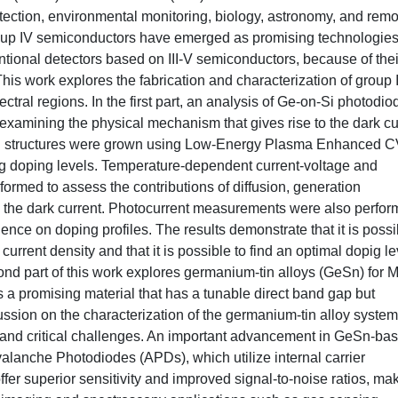
ection, environmental monitoring, biology, astronomy, and remo
oup IV semiconductors have emerged as promising technologies
tional detectors based on III-V semiconductors, because of thei
his work explores the fabrication and characterization of group 
ctral regions. In the first part, an analysis of Ge-on-Si photodio
 examining the physical mechanism that gives rise to the dark cu
i-n structures were grown using Low-Energy Plasma Enhanced 
g doping levels. Temperature-dependent current-voltage and
rmed to assess the contributions of diffusion, generation
to the dark current. Photocurrent measurements were also perfo
nce on doping profiles. The results demonstrate that it is possi
current density and that it is possible to find an optimal dopig le
ond part of this work explores germanium-tin alloys (GeSn) for 
s a promising material that has a tunable direct band gap but
ssion on the characterization of the germanium-tin alloy system
s and critical challenges. An important advancement in GeSn-ba
lanche Photodiodes (APDs), which utilize internal carrier
offer superior sensitivity and improved signal-to-noise ratios, ma