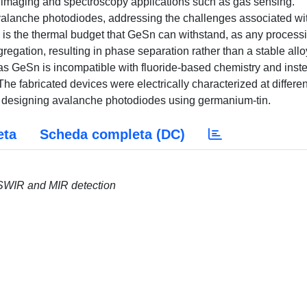
ed imaging and spectroscopy applications such as gas sensing.
of avalanche photodiodes, addressing the challenges associated wi
s is the thermal budget that GeSn can withstand, as any process
egation, resulting in phase separation rather than a stable allo
, as GeSn is incompatible with fluoride-based chemistry and inst
he fabricated devices were electrically characterized at differen
of designing avalanche photodiodes using germanium-tin.
eta
Scheda completa (DC)
 SWIR and MIR detection