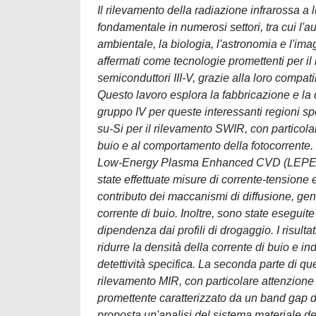
Il rilevamento della radiazione infrarossa 
fondamentale in numerosi settori, tra cui l'a
ambientale, la biologia, l'astronomia e l'ima
affermati come tecnologie promettenti per il 
semiconduttori III-V, grazie alla loro compa
Questo lavoro esplora la fabbricazione e la c
gruppo IV per queste interessanti regioni spe
su-Si per il rilevamento SWIR, con particola
buio e al comportamento della fotocorrente. 
Low-Energy Plasma Enhanced CVD (LEPECVD) s
state effettuate misure di corrente-tensione 
contributo dei maccanismi di diffusione, gen
corrente di buio. Inoltre, sono state eseguit
dipendenza dai profili di drogaggio. I risulta
ridurre la densità della corrente di buio e i
detettività specifica. La seconda parte di q
rilevamento MIR, con particolare attenzione 
promettente caratterizzato da un band gap di
proposta un'analisi del sistema materiale de