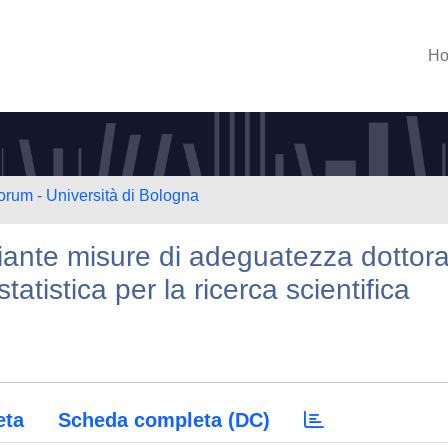
H
orum - Università di Bologna
iante misure di adeguatezza dottor
tatistica per la ricerca scientifica
eta
Scheda completa (DC)