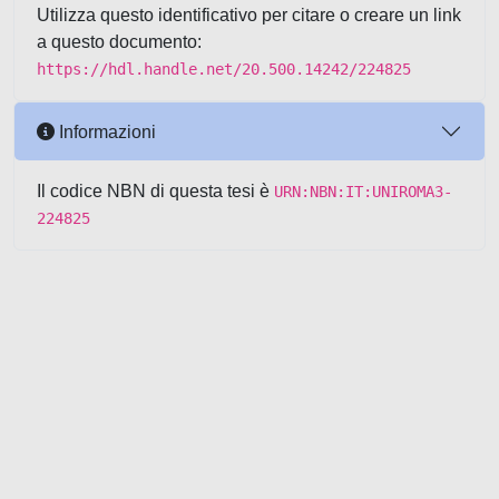
Utilizza questo identificativo per citare o creare un link
a questo documento:
https://hdl.handle.net/20.500.14242/224825
Informazioni
Il codice NBN di questa tesi è
URN:NBN:IT:UNIROMA3-
224825
Powered by UNITESI
-
about
UNITESI
-
Utilizzo dei cookie
-
Copyright © 2026
Area riservata