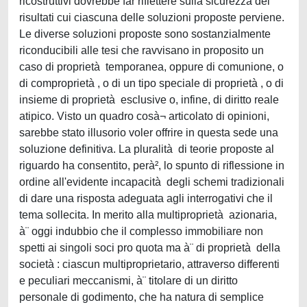
ricostruttivi dovrebbe far riflettere sulla sicurezza dei
risultati cui ciascuna delle soluzioni proposte perviene.
Le diverse soluzioni proposte sono sostanzialmente
riconducibili alle tesi che ravvisano in proposito un
caso di proprietà temporanea, oppure di comunione, o
di comproprietà , o di un tipo speciale di proprietà , o di
insieme di proprietà esclusive o, infine, di diritto reale
atipico. Visto un quadro cosà¬ articolato di opinioni,
sarebbe stato illusorio voler offrire in questa sede una
soluzione definitiva. La pluralità di teorie proposte al
riguardo ha consentito, perà², lo spunto di riflessione in
ordine all'evidente incapacità degli schemi tradizionali
di dare una risposta adeguata agli interrogativi che il
tema sollecita. In merito alla multiproprietà azionaria,
à¨ oggi indubbio che il complesso immobiliare non
spetti ai singoli soci pro quota ma à¨ di proprietà della
società : ciascun multiproprietario, attraverso differenti
e peculiari meccanismi, à¨ titolare di un diritto
personale di godimento, che ha natura di semplice