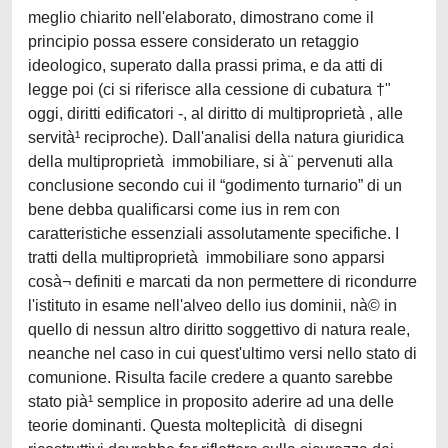
meglio chiarito nell'elaborato, dimostrano come il
principio possa essere considerato un retaggio
ideologico, superato dalla prassi prima, e da atti di
legge poi (ci si riferisce alla cessione di cubatura †"
oggi, diritti edificatori -, al diritto di multiproprietà , alle
servità¹ reciproche). Dall'analisi della natura giuridica
della multiproprietà immobiliare, si à¨ pervenuti alla
conclusione secondo cui il “godimento turnario” di un
bene debba qualificarsi come ius in rem con
caratteristiche essenziali assolutamente specifiche. I
tratti della multiproprietà immobiliare sono apparsi
cosà¬ definiti e marcati da non permettere di ricondurre
l'istituto in esame nell'alveo dello ius dominii, nà© in
quello di nessun altro diritto soggettivo di natura reale,
neanche nel caso in cui quest'ultimo versi nello stato di
comunione. Risulta facile credere a quanto sarebbe
stato pià¹ semplice in proposito aderire ad una delle
teorie dominanti. Questa molteplicità di disegni