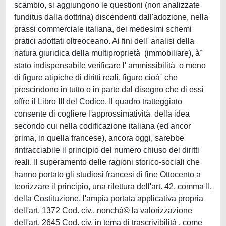
scambio, si aggiungono le questioni (non analizzate
funditus dalla dottrina) discendenti dall'adozione, nella
prassi commerciale italiana, dei medesimi schemi
pratici adottati oltreoceano. Ai fini dell' analisi della
natura giuridica della multiproprietà (immobiliare), à¨
stato indispensabile verificare l' ammissibilità o meno
di figure atipiche di diritti reali, figure cioà¨ che
prescindono in tutto o in parte dal disegno che di essi
offre il Libro III del Codice. Il quadro tratteggiato
consente di cogliere l'approssimatività della idea
secondo cui nella codificazione italiana (ed ancor
prima, in quella francese), ancora oggi, sarebbe
rintracciabile il principio del numero chiuso dei diritti
reali. Il superamento delle ragioni storico-sociali che
hanno portato gli studiosi francesi di fine Ottocento a
teorizzare il principio, una rilettura dell'art. 42, comma II,
della Costituzione, l'ampia portata applicativa propria
dell'art. 1372 Cod. civ., nonchà© la valorizzazione
dell'art. 2645 Cod. civ. in tema di trascrivibilità , come