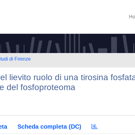
H
tudi di Firenze
el lievito ruolo di una tirosina fosfat
ne del fosfoproteoma
eta
Scheda completa (DC)