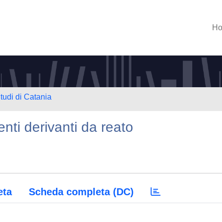
H
tudi di Catania
nti derivanti da reato
eta
Scheda completa (DC)