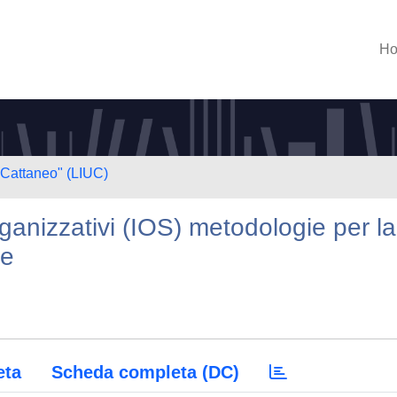
H
 Cattaneo" (LIUC)
rganizzativi (IOS) metodologie per la
ie
eta
Scheda completa (DC)