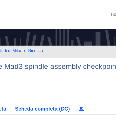
H
tudi di Milano - Bicocca
he Mad3 spindle assembly checkpoin
eta
Scheda completa (DC)