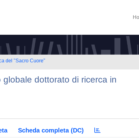
H
ica del "Sacro Cuore"
lobale dottorato di ricerca in
eta
Scheda completa (DC)