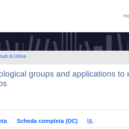
H
Studi di Udine
ological groups and applications to 
ps
eta
Scheda completa (DC)