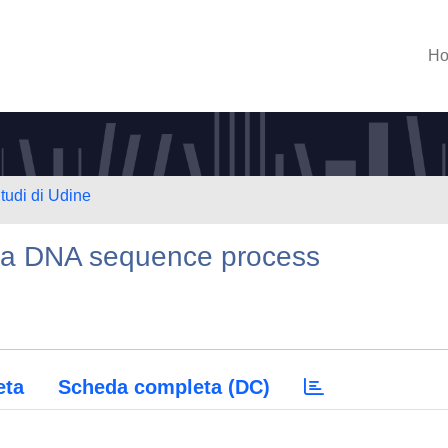
H
Studi di Udine
in a DNA sequence process
eta
Scheda completa (DC)