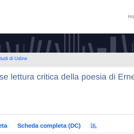
H
Studi di Udine
ose lettura critica della poesia di Ern
eta
Scheda completa (DC)