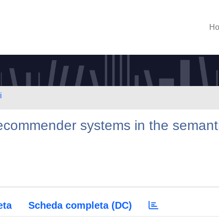
H
i
recommender systems in the semant
eta
Scheda completa (DC)