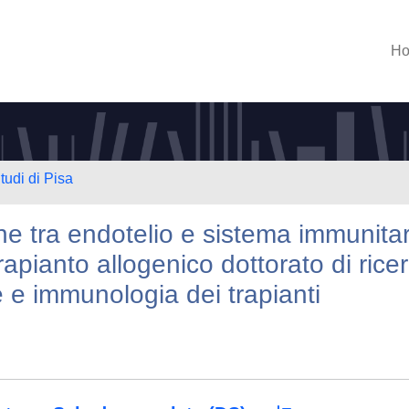
H
tudi di Pisa
one tra endotelio e sistema immunitar
rapianto allogenico dottorato di rice
e e immunologia dei trapianti