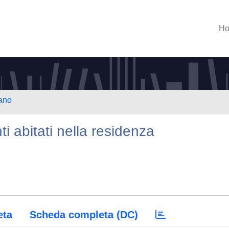
H
lano
i abitati nella residenza
eta
Scheda completa (DC)