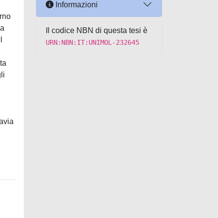
Informazioni
erno
la
Il codice NBN di questa tesi è
l
URN:NBN:IT:UNIMOL-232645
ta
li
lavia