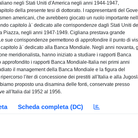
liano negli Stati Uniti d'America negli anni 1944-1947,
itolo della presente tesi di dottorato. I rappresentanti del Gov
nessmen americani, che avrebbero giocato un ruolo importante nel
econdo capitolo à¨ dedicato alle corrispondenze dagli Stati Uniti de
ana Piazza, negli anni 1947-1949. Cigliana prestava grande
Le sue corrispondenze permettono di approfondire il punto di vis
o capitolo à¨ dedicato alla Banca Mondiale. Negli anni novanta, g
zione meridionalista, hanno iniziato a studiare i rapporti Banca
 approfondito i rapporti Banca Mondiale-Italia nei primi anni
tudiato il management della Banca Mondiale e la figura del
ercorso l'iter di concessione dei prestiti all'Italia e alla Jugos
bbiamo proposto una disamina delle fonti, conservate presso
ve all'Italia dal 1952 al 1956.
eta
Scheda completa (DC)