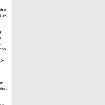
tico-
us ex
e
a
o
 con
co-
.
me
atura