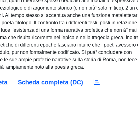
stici, quali l'interesse spesso dedicato alle modalità espressive 
e eziologico e di argomento storico (e non pià¹ solo mitico), 2 un 
tini. Al tempo stesso si accentua anche una funzione metaletterar
poeta-filologo. Il confronto tra i differenti testi, posti in relazione
n luce l'esistenza di una forma narrativa profetica che non à¨ mai
che risulta ricorrente nell'epica e nella tragedia greca. Inoltr
ofetiche di differenti epoche lasciano intuire che i poeti avessero
odulo, pur non formalmente codificato. Si puà² concludere con
 le sue ampie profezie narrative sulla storia di Roma, non fece 
ià ampiamente noto alla poesia greca.
eta
Scheda completa (DC)