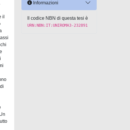
Informazioni
a
 il
Il codice NBN di questa tesi è
o
URN:NBN:IT:UNIROMA3-232891
a
passi
ichi
ne
i
mi
sono
di
e
 Un
utto