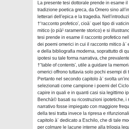
La presente tesi dottorale prende in esame il 
tradizione poetica greca, da Omero sino all'in
letterari dell'epica e la tragedia. Nell'introdu
†˜racconto profetico', cioà¨ quel tipo di vat
mitico (o pià¹ raramente storico) e si illustran
tesi prende in esame il racconto profetico nell
dei poemi omerici in cui il racconto mitico à¨ 
e della bibliografia moderna, soprattutto di q
ipotesi su tale forma narrativa, che prevalen
†˜table of contents', utile a guidare la memori
omerici offrono tuttavia solo pochi esempi di t
Pertanto nel secondo capitolo à¨ svolta un'in
selezionati come campione i poemi del Ciclo tr
capire in quali e in quanti casi sia legittimo 
Benchà© basati su ricostruzioni ipotetiche, i 
narrativo fosse impiegato con maggiore freq
della tesi tratta invece la ripresa e rifunzion
capitolo à¨ dedicato a Eschilo, che di tale mo
per colmare le lacune interne alla trilogia lega