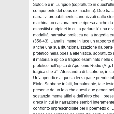
Sofocle e in Euripide (soprattutto in quest'
componente del deus ex machina). Due trattaz
narrativi probabilmente canonizzati dallo stes
machina -occasionalmente ripresa anche da Sof
espositivi euripidei in cui a parlare à¨ una di
modalità narrativa profetica nella tragedia e
(356-43). L'analisi mette in luce un rapporto 
anche una sua rifunzionalizzazione da parte d
profetico nella poesia ellenistica, soprattutto
il materiale epico e tragico esaminato nelle d
profetico nell'epica di Apollonio Rodio (Arg. I
tragica che à¨ l'Alessandra di Licofrone, in cu
Un'appendice a questa terza parte prende inf
Etolo. Sebbene infatti, formalmente, tale tes
presente da un lato che questi due generi ne
sostanzialmente affini e dall'altro che il pres
greca in cui la narrazione sembri interamente 
confronto imprescindibile per il poemetto di L