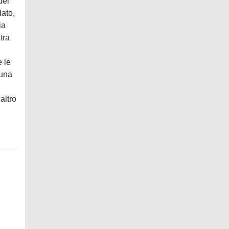
del
dato,
ia
 tra
e le
 una
altro