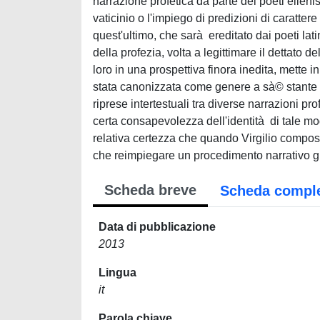
narrazione profetica da parte dei poeti elleni
vaticinio o l'impiego di predizioni di caratter
quest'ultimo, che sarà ereditato dai poeti la
della profezia, volta a legittimare il dettato del 
loro in una prospettiva finora inedita, mette i
stata canonizzata come genere a sà© stante ma 
riprese intertestuali tra diverse narrazioni pr
certa consapevolezza dell'identità di tale m
relativa certezza che quando Virgilio compose
che reimpiegare un procedimento narrativo g
Scheda breve
Scheda compl
Data di pubblicazione
2013
Lingua
it
Parola chiave