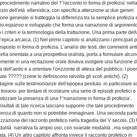
procedimento narrativo del †˜racconto in forma di profezia' nell
izio dell'età ellenistica, con specifica attenzione ai due generi
zione generale si tratteggia la differenza tra la semplice profezia e
icinio espanso e sviluppato che forma una narrazione di argoment
o i criteri e la terminologia della trattazione. Una prima parte dell
'epica arcaica. (1) Nel primo capitolo si analizzano i principali 
esposto in forma di profezia. L'analisi dei testi, dei commenti ant
uella orientata a una prospettiva oralista, porta a formulare alcu
temente in una recitazione orale doveva svolgere una funzione d
a dell'aedo e a orientare l'orizzonte di attesa del pubblico. I poe
ale ????? (come lo definiscono talvolta gli scoli antichi). (2)
dagine sulle testimonianze dell'epopea perduta -in particolare 
oiano- per tentare di ricostruire una serie di episodi profetici e 
ipotizzare la presenza di una †˜narrazione in forma di profezia'.
risultati di tale ricerca lasciano supporre che tale procedimento
uenza di quanto non si potrebbe immaginare. Una seconda part
alizzazione del racconto profetico nella tragedia del V secolo. (3)
dalità narrativa fa ampio uso, con svariate modalità , ma sopratt
ta. (4) Un altro capitolo affronta invece il racconto profetico in