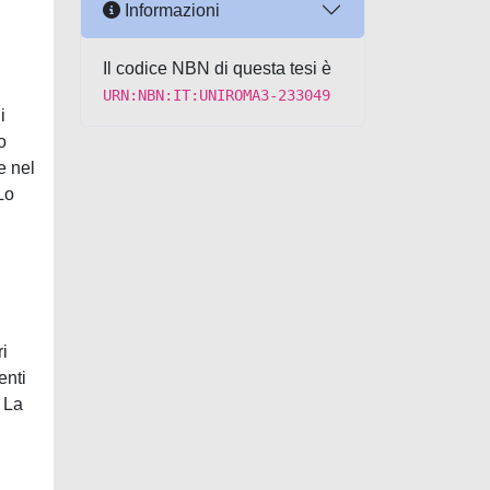
Informazioni
Il codice NBN di questa tesi è
URN:NBN:IT:UNIROMA3-233049
i
o
e nel
Lo
ri
enti
. La