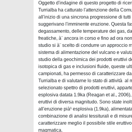
Oggetto d'indagine di questo progetto di ricerc
Turrialba ha catturato l'attenzione della Comun
all'inizio di una sincrona progressione di tutt
suggerivano l'imminente eruzione. Questa fas
degassamento, delle temperature dei gas, da 
freatiche, à¨ ancora in corso e fino ad ora no
studio si à¨ scelto di condurre un approccio 
sistema di alimentazione del vulcano e valutarne
studio della geochimica dei prodotti eruttivi
isotopica di gas e inclusioni fluide, queste ult
campionati, ha permesso di caratterizzare da
Turrialba e di valutarne lo stato di attività 
selezionato spettro di prodotti eruttivi, appa
esplosiva datata 1.9ka (Reagan et al., 2006), à
eruttivi di diversa magnitudo. Sono state ino
all'eruzione pià¹ esplosiva (1.9ka), alimentat
combinazione di analisi tessiturali e di misu
caratterizzare meglio il possibile stile eruttiv
magmatica.