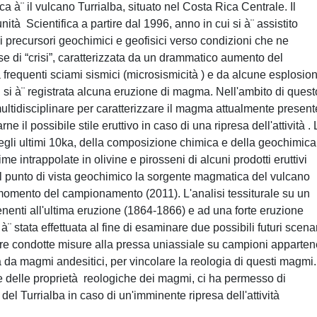
a à¨ il vulcano Turrialba, situato nel Costa Rica Centrale. Il
ità Scientifica a partire dal 1996, anno in cui si à¨ assistito
i i precursori geochimici e geofisici verso condizioni che ne
e di “crisi”, caratterizzata da un drammatico aumento del
frequenti sciami sismici (microsismicità ) e da alcune esplosion
n si à¨ registrata alcuna eruzione di magma. Nell'ambito di quest
multidisciplinare per caratterizzare il magma attualmente present
 il possibile stile eruttivo in caso di una ripresa dell'attività . 
 degli ultimi 10ka, della composizione chimica e della geochimica
ime intrappolate in olivine e pirosseni di alcuni prodotti eruttivi
l punto di vista geochimico la sorgente magmatica del vulcano
al momento del campionamento (2011). L'analisi tessiturale su un
rtenenti all'ultima eruzione (1864-1866) e ad una forte eruzione
¨ stata effettuata al fine di esaminare due possibili futuri scena
ltre condotte misure alla pressa uniassiale su campioni apparten
a da magmi andesitici, per vincolare la reologia di questi magmi
re delle proprietà reologiche dei magmi, ci ha permesso di
o del Turrialba in caso di un'imminente ripresa dell'attività