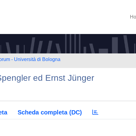
H
orum - Università di Bologna
Spengler ed Ernst Jünger
eta
Scheda completa (DC)