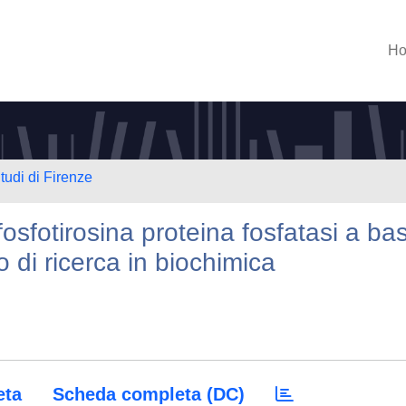
H
tudi di Firenze
osfotirosina proteina fosfatasi a ba
 di ricerca in biochimica
eta
Scheda completa (DC)