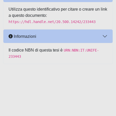
Utilizza questo identificativo per citare o creare un link
a questo documento:
https://hdl.handle.net/20.500.14242/233443
Informazioni
Il codice NBN di questa tesi è
URN:NBN:IT:UNIFE-
233443
Powered by UNITESI
-
about
UNITESI
-
Utilizzo dei cookie
-
Copyright © 2026