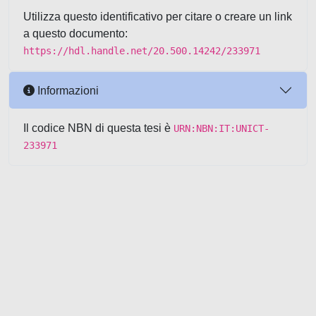
Utilizza questo identificativo per citare o creare un link
a questo documento:
https://hdl.handle.net/20.500.14242/233971
Informazioni
Il codice NBN di questa tesi è
URN:NBN:IT:UNICT-
233971
Powered by UNITESI
-
about
UNITESI
-
Utilizzo dei cookie
-
Copyright © 2026
Area riservata