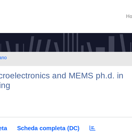
H
lano
croelectronics and MEMS ph.d. in
ing
eta
Scheda completa (DC)