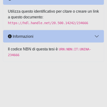
Utilizza questo identificativo per citare o creare un link
a questo documento:
https://hdl.handle.net/20.500.14242/234666
Informazioni
Il codice NBN di questa tesi è
URN:NBN:IT:UNINA-
234666
Powered by UNITESI
-
about
UNITESI
-
Utilizzo dei cookie
-
Copyright © 2026