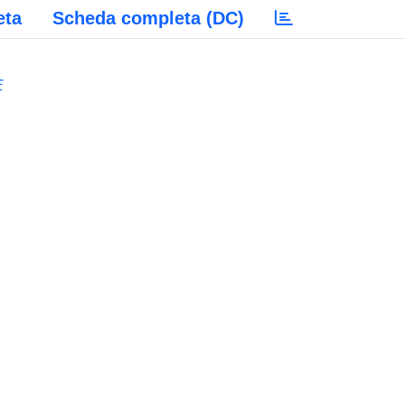
eta
Scheda completa (DC)
E