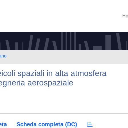
H
lano
eicoli spaziali in alta atmosfera
ngegneria aerospaziale
eta
Scheda completa (DC)