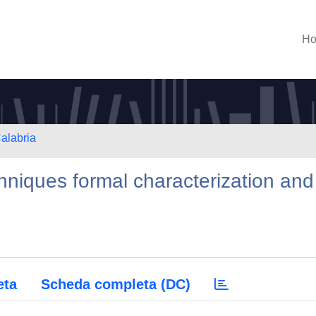
H
Calabria
niques formal characterization and
eta
Scheda completa (DC)