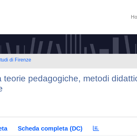
H
tudi di Firenze
tà teorie pedagogiche, metodi didatti
e
eta
Scheda completa (DC)