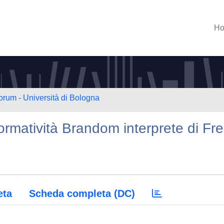
H
orum - Università di Bologna
normatività Brandom interprete di Fr
eta
Scheda completa (DC)