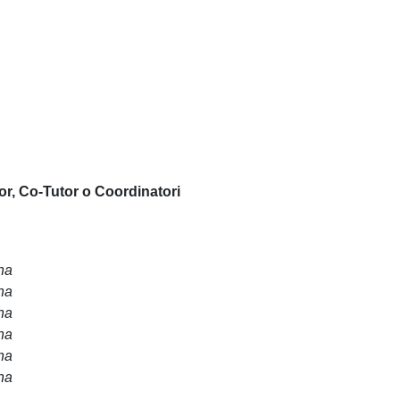
or, Co-Tutor o Coordinatori
na
na
na
na
na
na