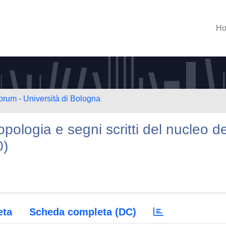
H
orum - Università di Bologna
opologia e segni scritti del nucleo de
0)
eta
Scheda completa (DC)