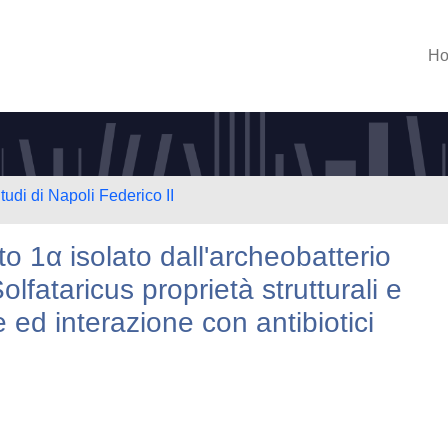
H
tudi di Napoli Federico II
to 1α isolato dall'archeobatterio
lfataricus proprietà strutturali e
 ed interazione con antibiotici