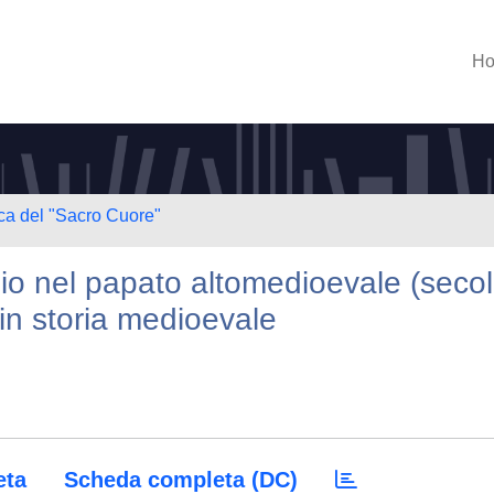
H
ica del "Sacro Cuore"
gio nel papato altomedioevale (secol
a in storia medioevale
eta
Scheda completa (DC)