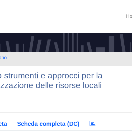
H
lano
io strumenti e approcci per la
izzazione delle risorse locali
eta
Scheda completa (DC)