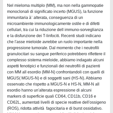
Nel mieloma multiplo (MM), ma non nella gammopatie
monoclonali di significato incerto (MGUS), la funzione
immunitaria à¨ alterata, conseguenza di un
microambiente immunologicamente ostile e di difetti
cellulari, tra cui la riduzione dell immuno-sorveglianza
e la disfunzione dei T-linfociti. Recenti studi indicano
che l'asse mieloide avrebbe un ruolo importante nella
progressione tumorale. Dal momento che i neutrofili
granulocitari su sangue periferico potrebbero riflettere il
complesso sistema mieloide, abbiamo indagato alcuni
aspetti fenotipici e funzionali dei neutrofili di pazienti
con MM all esordio (MM-N) confrontandoli con quelli di
MGUS( MGUS-N) e di soggetti sani (HS-N). Abbiamo
osservato che rispetto a MGUS-N e HS-N, MM-N all
esordio hanno un'alterata espressione di alcuni
markers di superficie quali CD64, CD11b, CD16 e
CD62L, aumentati livelli di specie reattive dell'ossigeno
(ROS), ridotta attività fagocitaria e di burst ossidativo.