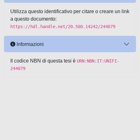
Utilizza questo identificativo per citare o creare un link
a questo documento:
https://hdl.handle.net/20.500.14242/244079
Informazioni
Il codice NBN di questa tesi è
URN:NBN:IT:UNIFI-
244079
Powered by UNITESI
-
about
UNITESI
-
Utilizzo dei cookie
-
Copyright © 2026