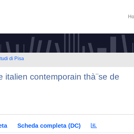
H
tudi di Pisa
 italien contemporain thà¨se de
eta
Scheda completa (DC)