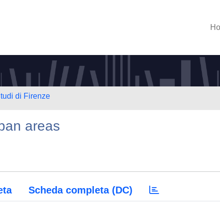
H
tudi di Firenze
rban areas
eta
Scheda completa (DC)