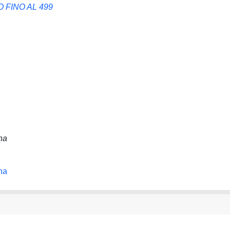
FINO AL 499
na
na