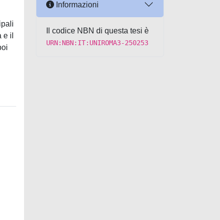
Informazioni
ipali
Il codice NBN di questa tesi è
 e il
URN:NBN:IT:UNIROMA3-250253
poi