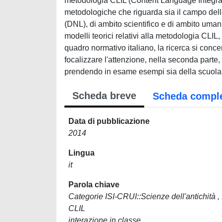
metodologia CLIL (Content Language Integrati
metodologiche che riguarda sia il campo delle 
(DNL), di ambito scientifico e di ambito umani
modelli teorici relativi alla metodologia CLIL, i 
quadro normativo italiano, la ricerca si concen
focalizzare l'attenzione, nella seconda parte,
prendendo in esame esempi sia della scuola p
Scheda breve
Scheda compl
Data di pubblicazione
2014
Lingua
it
Parola chiave
Categorie ISI-CRUI::Scienze dell'antichità , f
CLIL
interazione in classe