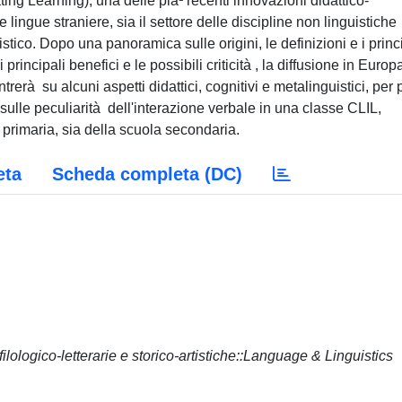
ng Learning), una delle pià¹ recenti innovazioni didattico-
lingue straniere, sia il settore delle discipline non linguistiche
stico. Dopo una panoramica sulle origini, le definizioni e i princ
principali benefici e le possibili criticità , la diffusione in Europa
trerà su alcuni aspetti didattici, cognitivi e metalinguistici, per 
 sulle peculiarità dell'interazione verbale in una classe CLIL,
rimaria, sia della scuola secondaria.
eta
Scheda completa (DC)
ilologico-letterarie e storico-artistiche::Language & Linguistics