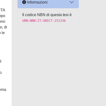
Informazioni
EDTA
Il codice NBN di questa tesi è
ampo
URN:NBN:IT:UNICT-251336
sono
o, di
 le
i
o
tema