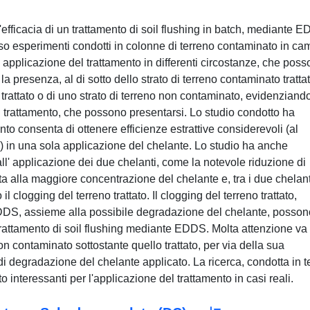
 l'efficacia di un trattamento di soil flushing in batch, mediante 
rso esperimenti condotti in colonne di terreno contaminato in c
l' applicazione del trattamento in differenti circostanze, che pos
a presenza, al di sotto dello strato di terreno contaminato trattat
 trattato o di uno strato di terreno non contaminato, evidenziando
 trattamento, che possono presentarsi. Lo studio condotto ha
to consenta di ottenere efficienze estrattive considerevoli (al
 in una sola applicazione del chelante. Lo studio ha anche
l' applicazione dei due chelanti, come la notevole riduzione di
ata alla maggiore concentrazione del chelante e, tra i due chelant
l clogging del terreno trattato. Il clogging del terreno trattato,
 EDDS, assieme alla possibile degradazione del chelante, posson
trattamento di soil flushing mediante EDDS. Molta attenzione va
on contaminato sottostante quello trattato, per via della sua
i degradazione del chelante applicato. La ricerca, condotta in 
to interessanti per l'applicazione del trattamento in casi reali.