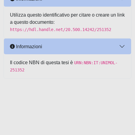
Utilizza questo identificativo per citare o creare un link
a questo documento:
https://hdl.handle.net/20.500.14242/251352
Informazioni
Il codice NBN di questa tesi è
URN:NBN:IT:UNIMOL-
251352
Powered by UNITESI
-
about
UNITESI
-
Utilizzo dei cookie
-