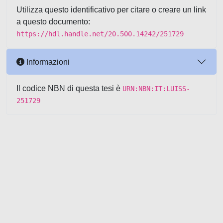
Utilizza questo identificativo per citare o creare un link
a questo documento:
https://hdl.handle.net/20.500.14242/251729
Informazioni
Il codice NBN di questa tesi è
URN:NBN:IT:LUISS-
251729
Powered by UNITESI
-
about
UNITESI
-
Utilizzo dei cookie
-
Copyright © 2026
Area riservata