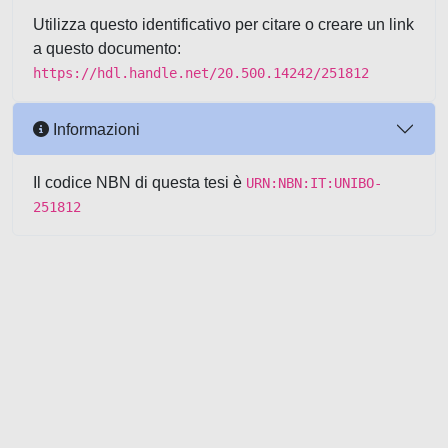
Utilizza questo identificativo per citare o creare un link
a questo documento:
https://hdl.handle.net/20.500.14242/251812
Informazioni
Il codice NBN di questa tesi è
URN:NBN:IT:UNIBO-
251812
Powered by UNITESI
-
about
UNITESI
-
Utilizzo dei cookie
-
Copyright © 2026
Area riservata