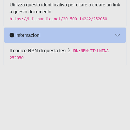
Utilizza questo identificativo per citare o creare un link
a questo documento:
https://hdl.handle.net/20.500.14242/252050
Informazioni
Il codice NBN di questa tesi è
URN:NBN:IT:UNINA-
252050
Powered by UNITESI
-
about
UNITESI
-
Utilizzo dei cookie
-
Copyright © 2026
Area riservata