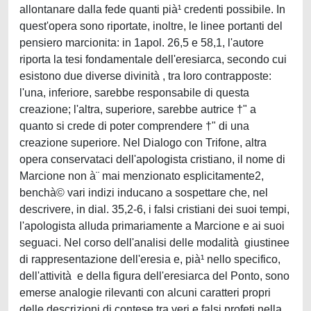
allontanare dalla fede quanti pià¹ credenti possibile. In
quest'opera sono riportate, inoltre, le linee portanti del
pensiero marcionita: in 1apol. 26,5 e 58,1, l'autore
riporta la tesi fondamentale dell'eresiarca, secondo cui
esistono due diverse divinità , tra loro contrapposte:
l'una, inferiore, sarebbe responsabile di questa
creazione; l'altra, superiore, sarebbe autrice †" a
quanto si crede di poter comprendere †" di una
creazione superiore. Nel Dialogo con Trifone, altra
opera conservataci dell'apologista cristiano, il nome di
Marcione non à¨ mai menzionato esplicitamente2,
benchà© vari indizi inducano a sospettare che, nel
descrivere, in dial. 35,2-6, i falsi cristiani dei suoi tempi,
l'apologista alluda primariamente a Marcione e ai suoi
seguaci. Nel corso dell'analisi delle modalità giustinee
di rappresentazione dell'eresia e, pià¹ nello specifico,
dell'attività e della figura dell'eresiarca del Ponto, sono
emerse analogie rilevanti con alcuni caratteri propri
delle descrizioni di contese tra veri e falsi profeti nella