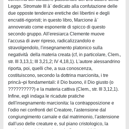
Legge. Stromate III à¨ dedicato alla confutazione delle
due opposte tendenze eretiche dei libertini e degli
encratiti-rigoristi; in questo libro, Marcione à¨
annoverato come esponente di spicco di questo
secondo gruppo. All'eresiarca Clemente muove
l'accusa di aver ripreso, radicalizzandolo e
stravolgendolo, l'insegnamento platonico sulla
negatività della materia creata (cf, in particolare, Clem.,
str. III 3,13,1; III 3,21,2; IV 4,18,1). L'autore alessandrino
riporta, poi, quelli che, a sua conoscenza,
costituiscono, secondo la dottrina marcionita, i tre
princà¬pi fondamentali: il Dio buono, il Dio giusto (o
??????????) e la materia cattiva (Clem., str. III 3,12,1).
Infine, egli indaga le ricadute pratiche
dell'insegnamento marcionita: la contrapposizione e
l'odio nei confronti del Creatore, l'astensione dal
congiungimento carnale e dal matrimonio, l'astensione
dall'uso delle creature e, sul piano cristologico, la