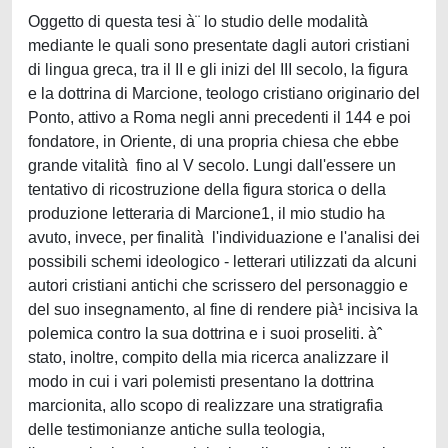
Oggetto di questa tesi à¨ lo studio delle modalità
mediante le quali sono presentate dagli autori cristiani
di lingua greca, tra il II e gli inizi del III secolo, la figura
e la dottrina di Marcione, teologo cristiano originario del
Ponto, attivo a Roma negli anni precedenti il 144 e poi
fondatore, in Oriente, di una propria chiesa che ebbe
grande vitalità fino al V secolo. Lungi dall'essere un
tentativo di ricostruzione della figura storica o della
produzione letteraria di Marcione1, il mio studio ha
avuto, invece, per finalità l'individuazione e l'analisi dei
possibili schemi ideologico - letterari utilizzati da alcuni
autori cristiani antichi che scrissero del personaggio e
del suo insegnamento, al fine di rendere pià¹ incisiva la
polemica contro la sua dottrina e i suoi proseliti. àˆ
stato, inoltre, compito della mia ricerca analizzare il
modo in cui i vari polemisti presentano la dottrina
marcionita, allo scopo di realizzare una stratigrafia
delle testimonianze antiche sulla teologia,