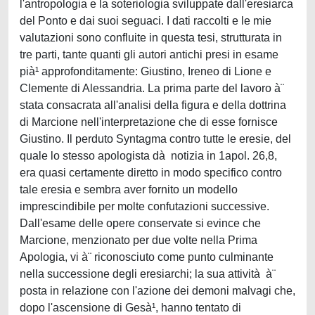
l'antropologia e la soteriologia sviluppate dall'eresiarca
del Ponto e dai suoi seguaci. I dati raccolti e le mie
valutazioni sono confluite in questa tesi, strutturata in
tre parti, tante quanti gli autori antichi presi in esame
pià¹ approfonditamente: Giustino, Ireneo di Lione e
Clemente di Alessandria. La prima parte del lavoro à¨
stata consacrata all'analisi della figura e della dottrina
di Marcione nell'interpretazione che di esse fornisce
Giustino. Il perduto Syntagma contro tutte le eresie, del
quale lo stesso apologista dà notizia in 1apol. 26,8,
era quasi certamente diretto in modo specifico contro
tale eresia e sembra aver fornito un modello
imprescindibile per molte confutazioni successive.
Dall'esame delle opere conservate si evince che
Marcione, menzionato per due volte nella Prima
Apologia, vi à¨ riconosciuto come punto culminante
nella successione degli eresiarchi; la sua attività à¨
posta in relazione con l'azione dei demoni malvagi che,
dopo l'ascensione di Gesà¹, hanno tentato di