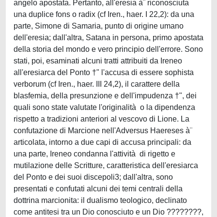
angelo apostata. Pertanto, all'eresia à¨ riconosciuta
una duplice fons o radix (cf Iren., haer. I 22,2): da una
parte, Simone di Samaria, punto di origine umano
dell'eresia; dall'altra, Satana in persona, primo apostata
della storia del mondo e vero principio dell'errore. Sono
stati, poi, esaminati alcuni tratti attribuiti da Ireneo
all'eresiarca del Ponto †" l'accusa di essere sophista
verborum (cf Iren., haer. III 24,2), il carattere della
blasfemia, della presunzione e dell'impudenza †", dei
quali sono state valutate l'originalità o la dipendenza
rispetto a tradizioni anteriori al vescovo di Lione. La
confutazione di Marcione nell'Adversus Haereses à¨
articolata, intorno a due capi di accusa principali: da
una parte, Ireneo condanna l'attività di rigetto e
mutilazione delle Scritture, caratteristica dell'eresiarca
del Ponto e dei suoi discepoli3; dall'altra, sono
presentati e confutati alcuni dei temi centrali della
dottrina marcionita: il dualismo teologico, declinato
come antitesi tra un Dio conosciuto e un Dio ????????,