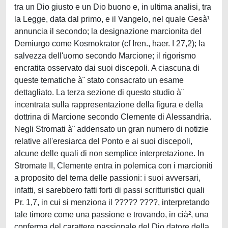
tra un Dio giusto e un Dio buono e, in ultima analisi, tra
la Legge, data dal primo, e il Vangelo, nel quale Gesà¹
annuncia il secondo; la designazione marcionita del
Demiurgo come Kosmokrator (cf Iren., haer. I 27,2); la
salvezza dell'uomo secondo Marcione; il rigorismo
encratita osservato dai suoi discepoli. A ciascuna di
queste tematiche à¨ stato consacrato un esame
dettagliato. La terza sezione di questo studio à¨
incentrata sulla rappresentazione della figura e della
dottrina di Marcione secondo Clemente di Alessandria.
Negli Stromati à¨ addensato un gran numero di notizie
relative all'eresiarca del Ponto e ai suoi discepoli,
alcune delle quali di non semplice interpretazione. In
Stromate II, Clemente entra in polemica con i marcioniti
a proposito del tema delle passioni: i suoi avversari,
infatti, si sarebbero fatti forti di passi scritturistici quali
Pr. 1,7, in cui si menziona il ????? ????, interpretando
tale timore come una passione e trovando, in cià², una
conferma del carattere passionale del Dio datore della