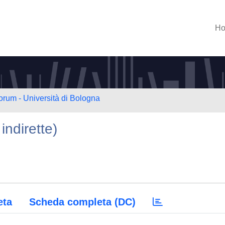
H
orum - Università di Bologna
 indirette)
eta
Scheda completa (DC)